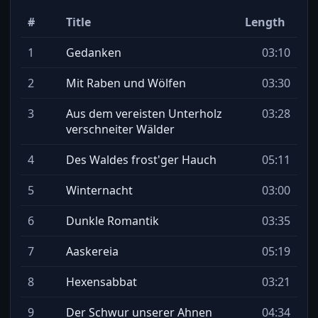
#
Title
Length
1
Gedanken
03:10
2
Mit Raben und Wölfen
03:30
3
Aus dem vereisten Unterholz
03:28
verschneiter Wälder
4
Des Waldes frost'ger Hauch
05:11
5
Winternacht
03:00
6
Dunkle Romantik
03:35
7
Aaskereia
05:19
8
Hexensabbat
03:21
9
Der Schwur unserer Ahnen
04:34