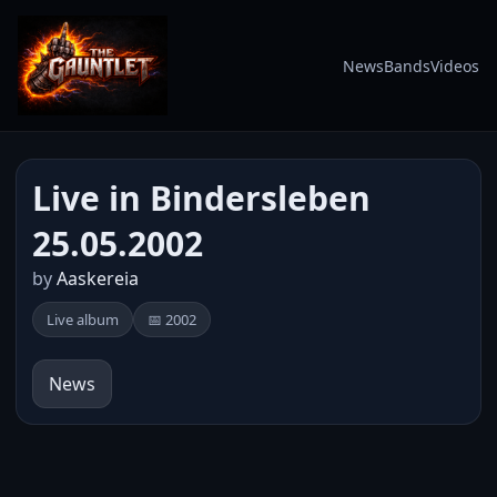
News
Bands
Videos
Live in Bindersleben
25.05.2002
by
Aaskereia
Live album
📅 2002
News