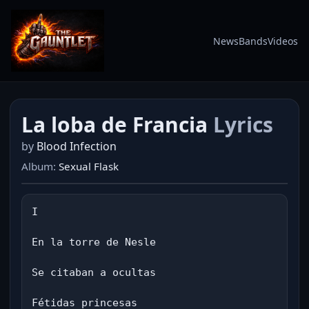
News
Bands
Videos
La loba de Francia
Lyrics
by
Blood Infection
Album:
Sexual Flask
I

En la torre de Nesle

Se citaban a ocultas

Fétidas princesas
