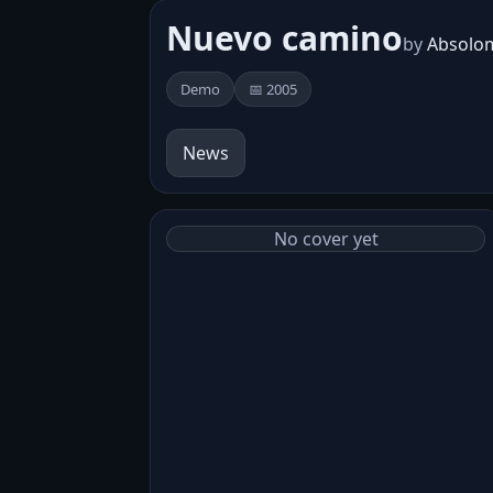
Nuevo camino
by
Absolo
Demo
📅 2005
News
No cover yet