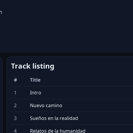
m
Track listing
#
Title
1
Intro
2
Nuevo camino
3
Sueños en la realidad
4
Relatos de la humanidad